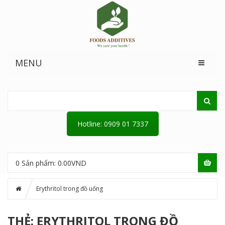
MENU
Hotline: 0909 01 7337
0
Sản phẩm:
0.00
VND
Erythritol trong đồ uống
THẺ: ERYTHRITOL TRONG ĐỒ