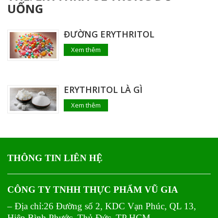
UỐNG
ĐƯỜNG ERYTHRITOL
Xem thêm
ERYTHRITOL LÀ GÌ
Xem thêm
THÔNG TIN LIÊN HỆ
CÔNG TY TNHH THỰC PHẨM VŨ GIA
– Địa chỉ:26 Đường số 2, KDC Vạn Phúc, QL 13,
Hiệp Bình Phước, Thủ Đức, TP HCM