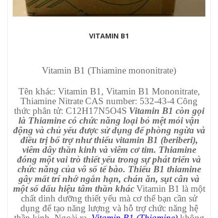
VITAMIN B1
Vitamin B1 (Thiamine mononitrate)
Tên khác: Vitamin B1, Vitamin B1 Mononitrate,
Thiamine Nitrate
CAS number: 532-43-4
Công
thức phân tử: C12H17N5O4S
Vitamin B1 còn gọi
là Thiamine có chức năng loại bỏ mệt mỏi vận
động và chủ yếu được sử dụng để phòng ngừa và
điều trị bổ trợ như thiếu vitamin B1 (beriberi),
viêm dây thần kinh và viêm cơ tim
.
Thiamine
đóng một vai trò thiết yếu trong sự phát triển và
chức năng của vô số tế bào. Thiếu B1 thiamine
gây mất trí nhớ ngắn hạn, chán ăn, sụt cân và
một số dấu hiệu tâm thần khác
Vitamin B1 là một
chất dinh dưỡng thiết yếu mà cơ thể bạn cần sử
dụng để tạo năng lượng và hỗ trợ chức năng hệ
thần kinh. Ngoài ra,
Vitamin B1 (Thiamine)
không