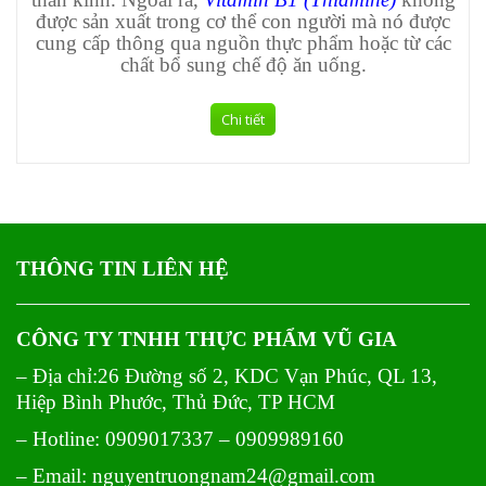
được sản xuất trong cơ thể con người mà nó được
cung cấp thông qua nguồn thực phẩm hoặc từ các
chất bổ sung chế độ ăn uống.
Chi tiết
THÔNG TIN LIÊN HỆ
CÔNG TY TNHH THỰC PHẨM VŨ GIA
– Địa chỉ:26 Đường số 2, KDC Vạn Phúc, QL 13,
Hiệp Bình Phước, Thủ Đức, TP HCM
– Hotline: 0909017337 – 0909989160
– Email: nguyentruongnam24@gmail.com