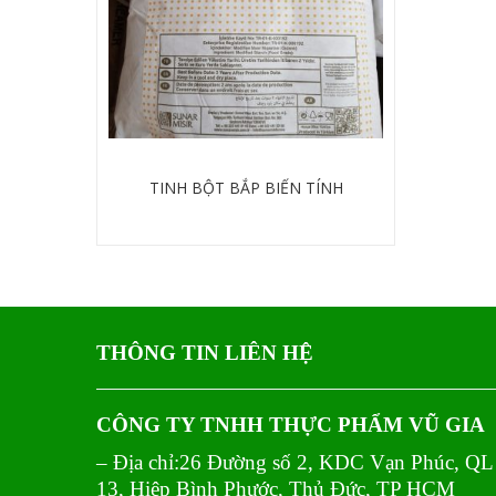
TINH BỘT BẮP BIẾN TÍNH
Chi tiết
THÔNG TIN LIÊN HỆ
CÔNG TY TNHH THỰC PHẨM VŨ GIA
– Địa chỉ:26 Đường số 2, KDC Vạn Phúc, QL
13, Hiệp Bình Phước, Thủ Đức, TP HCM