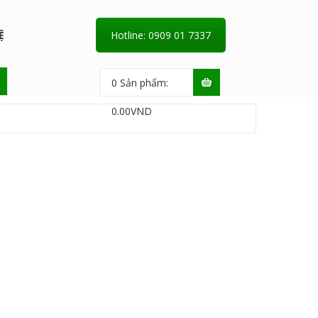
Ệ
Hotline: 0909 01 7337
0
Sản phẩm:
0.00
VND